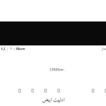
12
9
Show
New
-33%
ادلييت ابيض