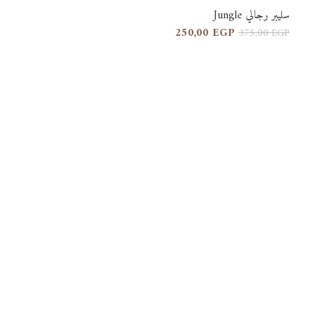
سليبر رجالي Jungle
250,00
EGP
375,00
EGP