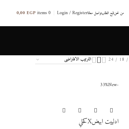
0,00
EGP
items
0
Login / Register
من نحن
تتبع الطلب
تواصل معانا
24
18
New
-33%
ادلييت ابيضXكحلي